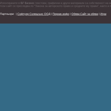
Използваните в
БГ Бизнес
текстови, графични и други материали са собственост на н
този сайт се преследва по "Закона за авторското право и сродните му права", както и 
Партньори:
|
Софтуер Солюшънс ООД
|
Перник инфо
|
Обяви.Сайт за обяви
|
Игри