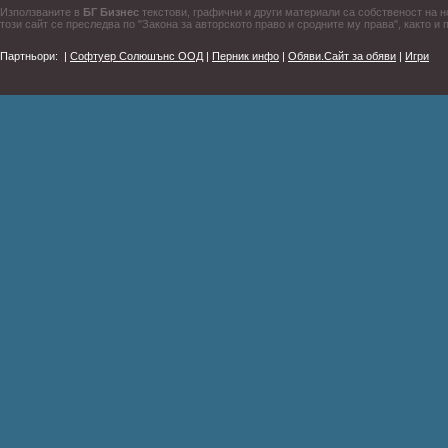
Използваните в
БГ Бизнес
текстови, графични и други материали са собственост на н
този сайт се преследва по "Закона за авторското право и сродните му права", както и 
Партньори:
|
Софтуер Солюшънс ООД
|
Перник инфо
|
Обяви.Сайт за обяви
|
Игри