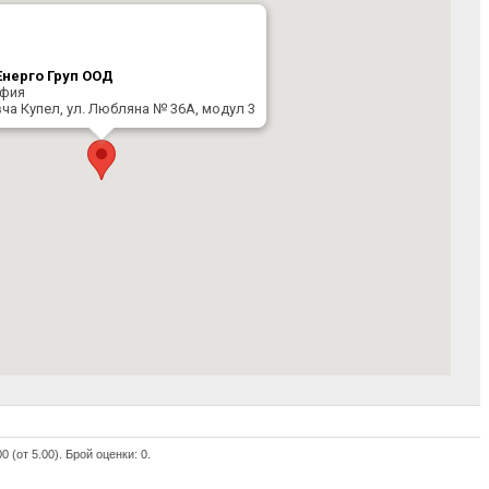
Енерго Груп ООД
офия
вча Купел, ул. Любляна № 36А, модул 3
00
(от 5.00).
Брой оценки:
0
.