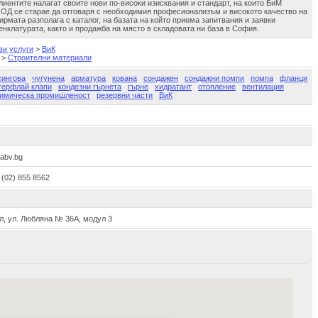
лиентите налагат своите нови по-високи изисквания и стандарт, на които БиМ
ООД се старае да отговаря с необходимия професионализъм и високото качество на
ирмата разполага с каталог, на базата на който приема запитвания и заявки
нклатурата, както и продажба на място в складовата ни база в София.
ви услуги
>
ВиК
>
Строителни материали
ингова
чугунена
арматура
кована
сондажен
сондажни помпи
помпа
фланци
терфлай клапи
кондезни гърнета
гърне
хидратант
отопление
вентилация
имическа промишленост
резервни части
ВиК
abv.bg
 (02) 855 8562
л, ул. Любляна № 36А, модул 3