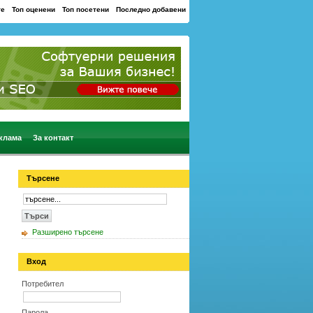
те
Топ оценени
Топ посетени
Последно добавени
клама
За контакт
Търсене
Разширено търсене
Вход
Потребител
Парола