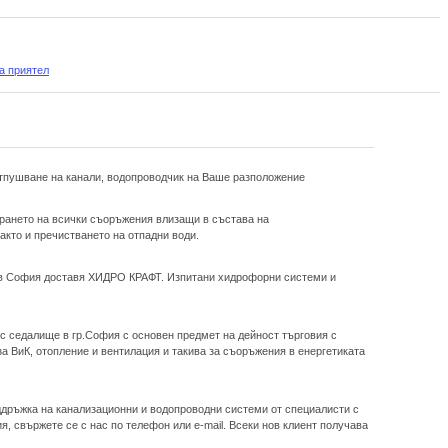
а приятел
отпушване на канали, водопроводчик на Ваше разположение
ирането на всички съоръжения влизащи в състава на
акто и пречистването на отпадни води.
 в София доставя ХИДРО КРАФТ. Изпитани хидрофорни системи и
ъс седалище в гр.София с основен предмет на дейност търговия с
за ВиК, отопление и вентилация и такива за съоръжения в енергетиката
ддръжка на канализационни и водопроводни системи от специалисти с
, свържете се с нас по телефон или e-mail. Всеки нов клиент получава