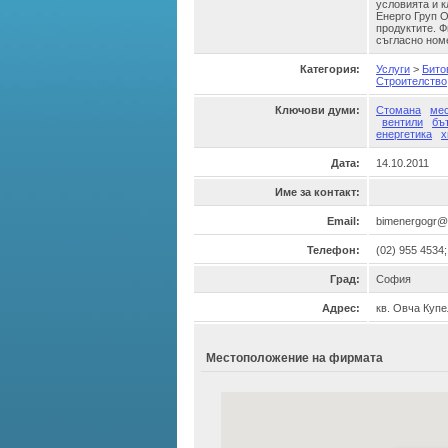
условията и к
Енерго Груп 
продуктите. Ф
съгласно номе
Категория:
Услуги
>
Бито
Строителство
Ключови думи:
Стомана
мес
вентили
бъ
енергетика
х
Дата:
14.10.2011
Име за контакт:
Email:
bimenergogr@
Телефон:
(02) 955 4534;
Град:
София
Адрес:
кв. Овча Купе
Местоположение на фирмата