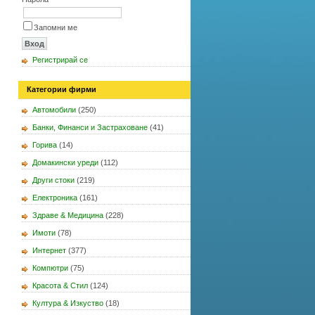
Запомни ме
Регистрирай се
Категории фирми
Автомобили
(250)
Банки, Финанси и Застраховане
(41)
Горива
(14)
Домакински уреди
(112)
Други стоки
(219)
Електроника
(161)
Здраве & Медицина
(228)
Имоти
(78)
Интернет
(377)
Компютри
(75)
Красота & Стил
(124)
Култура & Изкуство
(18)