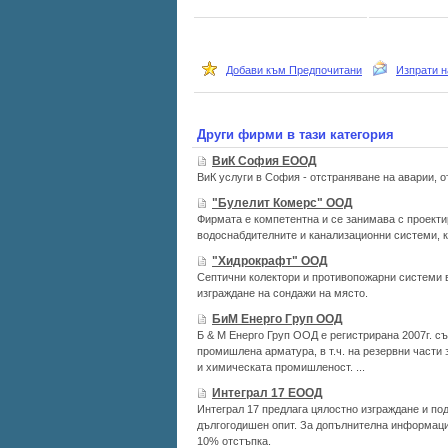
Добави към Предпочитани
Изпрати н
Други фирми в тази категория
ВиК София ЕООД
ВиК услуги в София - отстраняване на аварии, 
"Булелит Комерс" ООД
Фирмата е компетентна и се занимава с проект
водоснабдителните и канализационни системи, к
"Хидрокрафт" ООД
Септични колектори и противопожарни системи
изграждане на сондажи на място.
БиМ Енерго Груп ООД
Б & М Енерго Груп ООД е регистрирана 2007г. с
промишлена арматура, в т.ч. на резервни части 
и химическата промишленост. ...
Интеграл 17 ЕООД
Интеграл 17 предлага цялостно изграждане и по
дългогодишен опит. За допълнителна информация
10% отстъпка.