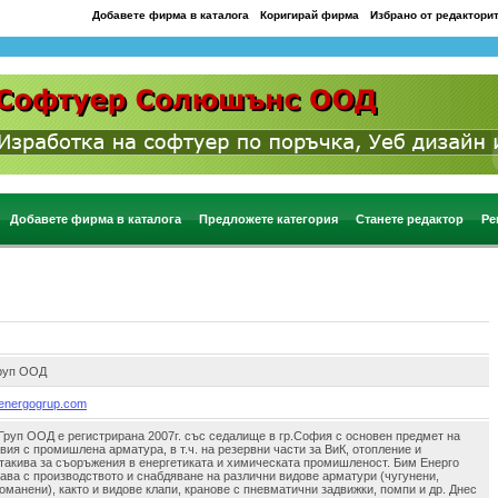
Добавете фирма в каталога
Коригирай фирма
Избрано от редактори
Добавете фирма в каталога
Предложете категория
Станете редактор
Ре
руп ООД
menergogrup.com
Груп ООД е регистрирана 2007г. със седалище в гр.София с основен предмет на
вия с промишлена арматура, в т.ч. на резервни части за ВиК, отопление и
 такива за съоръжения в енергетиката и химическата промишленост. Бим Енерго
ава с производството и снабдяване на различни видове арматури (чугунени,
оманени), както и видове клапи, кранове с пневматични задвижки, помпи и др. Днес