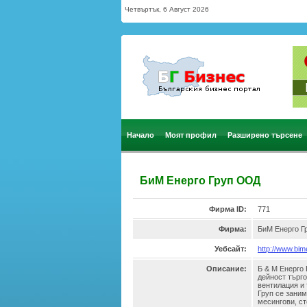
Четвъртък, 6 Август 2026
Начало
Моят профил
Разширено търсене
БиМ Енерго Груп ООД
Фирма ID:
771
Фирма:
БиМ Енерго Г
Уебсайт:
http://www.bi
Описание:
Б & М Енерго 
дейност търго
вентилация и
Груп се заним
месингови, ст