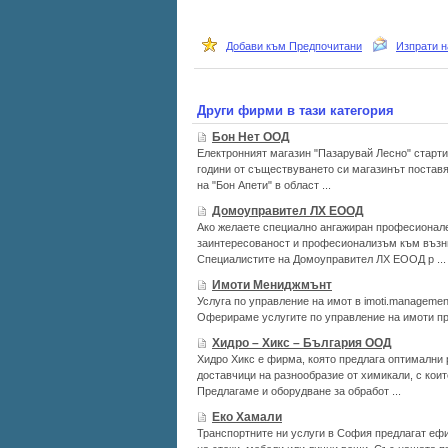
Добави към Предпочитани
Изпрати н
Други фирми в тази категория
Бон Нет ООД
Електронният магазин "Пазарувай Лесно" стартир
години от съществуването си магазинът поставя
на "Бон Апети" в област ...
Домоуправител ЛХ ЕООД
Ако желаете специално ангажиран професионале
заинтересованост и професионализъм към възни
Специалистите на Домоуправител ЛХ ЕООД р ...
Имоти Мениджмънт
Услуга по управление на имот в imoti.managemen
Оферираме услугите по управление на имоти п
Хидро – Хикс – България ООД
Хидро Хикс е фирма, която предлага оптимални 
доставчици на разнообразие от химикали, с кои
Предлагаме и оборудване за обработ ...
Еко Хамали
Транспортните ни услуги в София предлагат ефи