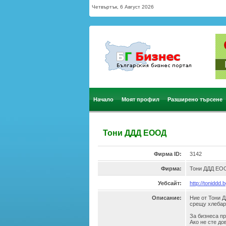
Четвъртък, 6 Август 2026
Начало
Моят профил
Разширено търсене
Тони ДДД ЕООД
Фирма ID:
3142
Фирма:
Тони ДДД ЕО
Уебсайт:
http://toniddd.
Описание:
Ние от Тони 
срещу хлебарк
За бизнеса пр
Ако не сте до