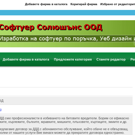
Добавете фирма в каталога
Коригирай фирма
Избрано от редактори
Добавете фирма в каталога
Предложете категория
Станете редактор
Ре
ОД
bg
ДДД сме професионалисти в избиването на битовите вредители. Борим се ефикасно
ите, кърлежите, бълхите, мравките, мишките, плъховете, къртиците, змиите и др.
едлагаме договор за ДДД с абонаментно обслужване, който обаче не е обвързващ.
волни от нашите услуги Вие винаги можете да прекратите договора едностранно.