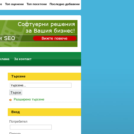
те
Топ оценени
Топ посетени
Последно добавени
клама
За контакт
Търсене
Разширено търсене
Вход
Потребител
Парола