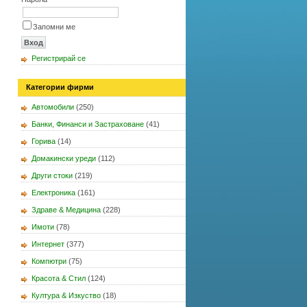
Запомни ме
Регистрирай се
Категории фирми
Автомобили
(250)
Банки, Финанси и Застраховане
(41)
Горива
(14)
Домакински уреди
(112)
Други стоки
(219)
Електроника
(161)
Здраве & Медицина
(228)
Имоти
(78)
Интернет
(377)
Компютри
(75)
Красота & Стил
(124)
Култура & Изкуство
(18)