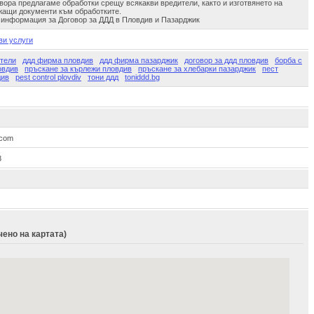
вора предлагаме обработки срещу всякакви вредители, както и изготвянето на
жащи документи към обработките.
 информация за Договор за ДДД в Пловдив и Пазарджик
ви услуги
ители
ддд фирма пловдив
ддд фирма пазарджик
договор за ддд пловдив
борба с
овдив
пръскане за кърлежи пловдив
пръскане за хлебарки пазарджик
пест
див
pest control plovdiv
тони ддд
toniddd.bg
.com
3
ено на картата)