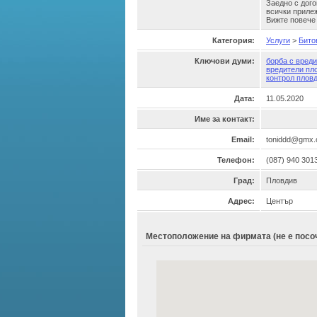
Заедно с дого
всички приле
Вижте повече
Категория:
Услуги
>
Бито
Ключови думи:
борба с вред
вредители пл
контрол плов
Дата:
11.05.2020
Име за контакт:
Email:
toniddd@gmx
Телефон:
(087) 940 301
Град:
Пловдив
Адрес:
Център
Местоположение на фирмата (не е посоч