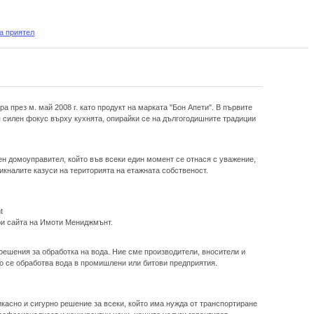
а приятел
а през м. май 2008 г. като продукт на марката "Бон Апети". В първите
 силен фокус върху кухнята, опирайки се на дългогодишните традиции
н домоуправител, който във всеки един момент се отнася с уважение,
кналите казуси на територията на етажната собственост.
t
ри сайта на Имоти Мениджмънт.
решения за обработка на вода. Ние сме производители, вносители и
то се обработва вода в промишлени или битови предприятия.
касно и сигурно решение за всеки, който има нужда от транспортиране