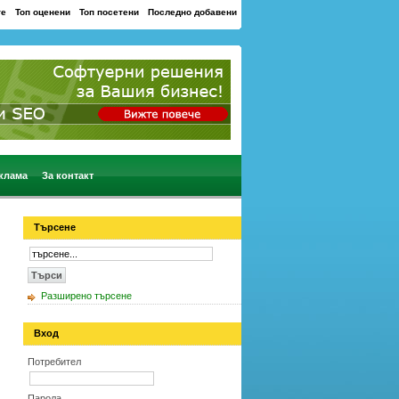
те
Топ оценени
Топ посетени
Последно добавени
клама
За контакт
Търсене
Разширено търсене
Вход
Потребител
Парола