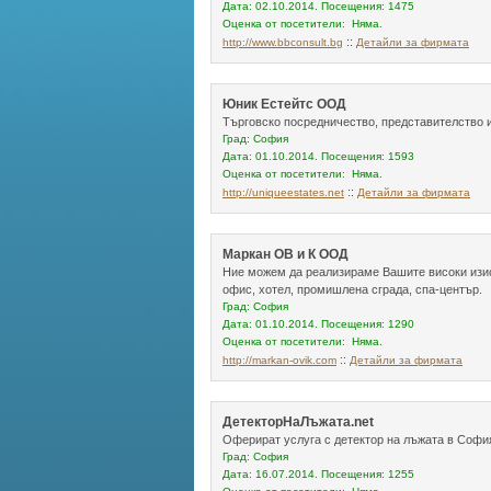
Дата: 02.10.2014. Посещения: 1475
Оценка от посетители: Няма.
::
http://www.bbconsult.bg
Детайли за фирмата
Юник Естейтс ООД
Търговско посредничество, представителство и
Град: София
Дата: 01.10.2014. Посещения: 1593
Оценка от посетители: Няма.
::
http://uniqueestates.net
Детайли за фирмата
Маркан ОВ и К ООД
Ние можем да реализираме Вашите високи изис
офис, хотел, промишлена сграда, спа-център.
Град: София
Дата: 01.10.2014. Посещения: 1290
Оценка от посетители: Няма.
::
http://markan-ovik.com
Детайли за фирмата
ДетекторНаЛъжата.net
Оферират услуга с детектор на лъжата в София
Град: София
Дата: 16.07.2014. Посещения: 1255