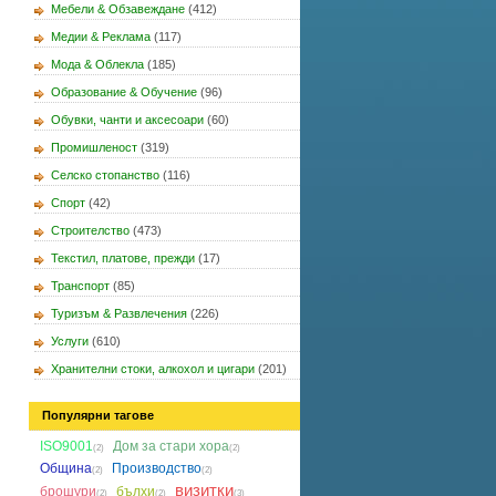
Мебели & Обзавеждане
(412)
Медии & Реклама
(117)
Мода & Облекла
(185)
Образование & Обучение
(96)
Обувки, чанти и аксесоари
(60)
Промишленост
(319)
Селско стопанство
(116)
Спорт
(42)
Строителство
(473)
Текстил, платове, прежди
(17)
Транспорт
(85)
Туризъм & Развлечения
(226)
Услуги
(610)
Хранителни стоки, алкохол и цигари
(201)
Популярни тагове
ISO9001
Дом за стари хора
(2)
(2)
Община
Производство
(2)
(2)
визитки
брошури
бълхи
(2)
(2)
(3)