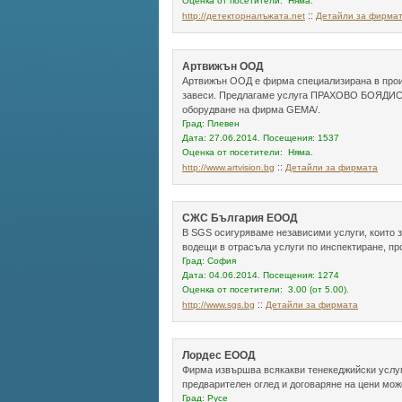
Оценка от посетители: Няма.
::
http://детекторналъжата.net
Детайли за фирма
Артвижън ООД
Артвижън ООД е фирма специализирана в произ
завеси. Предлагаме услуга ПРАХОВО БОЯДИСВА
оборудване на фирма GEMA/.
Град: Плевен
Дата: 27.06.2014. Посещения: 1537
Оценка от посетители: Няма.
::
http://www.artvision.bg
Детайли за фирмата
СЖС България ЕООД
В SGS осигуряваме независими услуги, които з
водещи в отрасъла услуги по инспектиране, пр
Град: София
Дата: 04.06.2014. Посещения: 1274
Оценка от посетители: 3.00 (от 5.00).
::
http://www.sgs.bg
Детайли за фирмата
Лордес ЕООД
Фирма извършва всякакви тенекеджийски услуги
предварителен оглед и договаряне на цени мож
Град: Русе