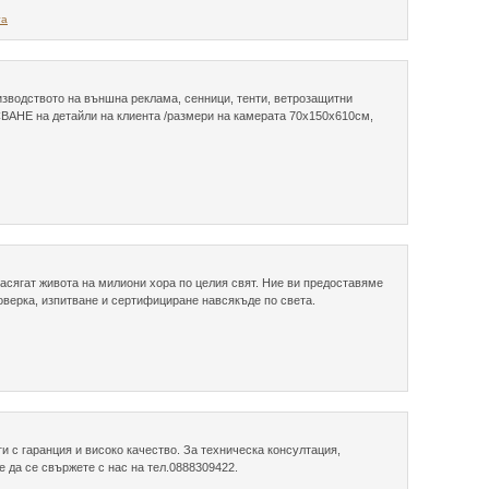
та
водството на външна реклама, сенници, тенти, ветрозащитни
НЕ на детайли на клиента /размери на камерата 70х150х610см,
асягат живота на милиони хора по целия свят. Ние ви предоставяме
оверка, изпитване и сертифициране навсякъде по света.
 с гаранция и високо качество. За техническа консултация,
е да се свържете с нас на тел.0888309422.