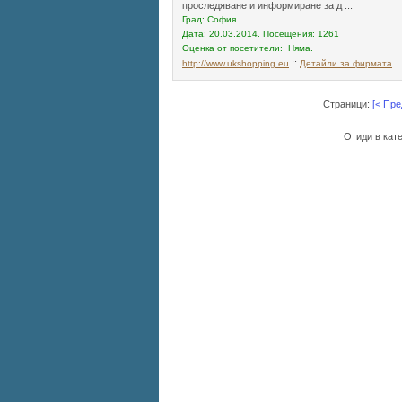
проследяване и информиране за д ...
Град: София
Дата: 20.03.2014. Посещения: 1261
Оценка от посетители: Няма.
::
http://www.ukshopping.eu
Детайли за фирмата
Страници:
[< Пр
Отиди в кат