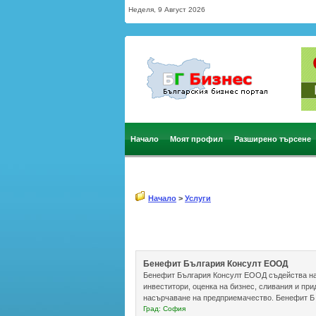
Неделя, 9 Август 2026
Начало
Моят профил
Разширено търсене
Начало
>
Услуги
Бенефит България Консулт ЕООД
Бенефит България Консулт ЕООД съдейства на 
инвеститори, оценка на бизнес, сливания и при
насърчаване на предприемачество. Бенефит Б .
Град: София