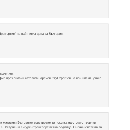
ропъртис" на най-ниска цена за България.
xpert.eu.
ия чрез онлайн каталога наречен CityExpert.eu на най-ниски цени в
йн магазини.Безплатно асистиране за покупка на стоки от всички
535. Редовен и сигурен транспорт всяка седмица. Онлайн система за