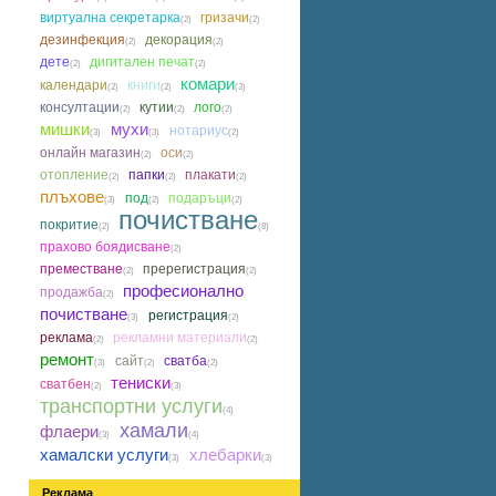
виртуална секретарка
гризачи
(2)
(2)
дезинфекция
декорация
(2)
(2)
дете
дигитален печат
(2)
(2)
комари
календари
книги
(2)
(2)
(3)
консултации
кутии
лого
(2)
(2)
(2)
мишки
мухи
нотариус
(3)
(3)
(2)
онлайн магазин
оси
(2)
(2)
отопление
папки
плакати
(2)
(2)
(2)
плъхове
под
подаръци
(3)
(2)
(2)
почистване
покритие
(2)
(8)
прахово боядисване
(2)
преместване
пререгистрация
(2)
(2)
професионално
продажба
(2)
почистване
регистрация
(3)
(2)
реклама
рекламни материали
(2)
(2)
ремонт
сайт
сватба
(3)
(2)
(2)
тениски
сватбен
(2)
(3)
транспортни услуги
(4)
хамали
флаери
(3)
(4)
хамалски услуги
хлебарки
(3)
(3)
Реклама