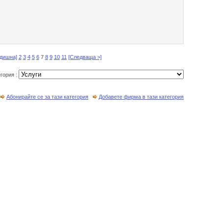
едишна]
2
3
4
5
6
7
8
9
10
11
[Следваща >]
егория :
Абонирайте се за тази категория
Добавете фирма в тази категория