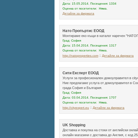
Дата: 15.05.2014. Посещения: 1334
Оценка от посетители: Няма.
Детайли за фирмата
Нато Пропъртис ЕООД
Монтираме еко къщи в каталог наречен "НАТОП
Град: София
Дата: 15.04.2014. Посещения: 1317
Оценка от посетители: Няма.
::
http://natoproperties.com
Детайли за фирмата
Сити Експерт ЕООД
Услуги за професионален домоуправител в citye
Ние предлагаме услуга от домоуправител в Соф
града София и България.
Град: София
Дата: 03.04.2014. Посещения: 1707
Оценка от посетители: Няма.
::
http://cityexpert.eu
Детайли за фирмата
UK Shopping
Доставка и покупка на стоки от английски онла
онлайн магазини с доставка до Англия, с код 2