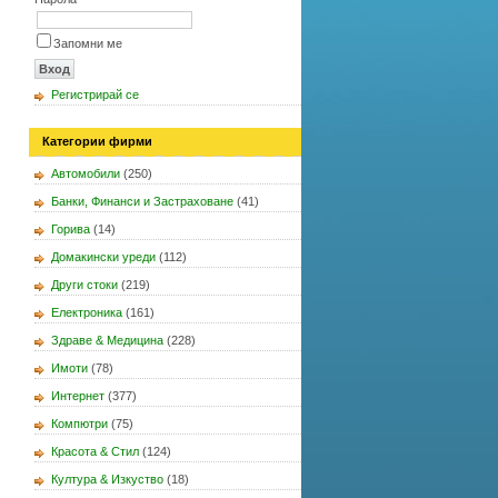
Запомни ме
Регистрирай се
Категории фирми
Автомобили
(250)
Банки, Финанси и Застраховане
(41)
Горива
(14)
Домакински уреди
(112)
Други стоки
(219)
Електроника
(161)
Здраве & Медицина
(228)
Имоти
(78)
Интернет
(377)
Компютри
(75)
Красота & Стил
(124)
Култура & Изкуство
(18)