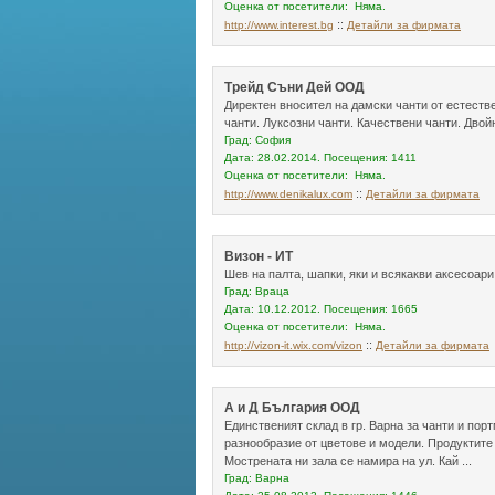
Оценка от посетители: Няма.
::
http://www.interest.bg
Детайли за фирмата
Трейд Съни Дей ООД
Директен вносител на дамски чанти от естеств
чанти. Луксозни чанти. Качествени чанти. Двой
Град: София
Дата: 28.02.2014. Посещения: 1411
Оценка от посетители: Няма.
::
http://www.denikalux.com
Детайли за фирмата
Визон - ИТ
Шев на палта, шапки, яки и всякакви аксесоари
Град: Враца
Дата: 10.12.2012. Посещения: 1665
Оценка от посетители: Няма.
::
http://vizon-it.wix.com/vizon
Детайли за фирмата
А и Д България ООД
Единственият склад в гр. Варна за чанти и пор
разнообразие от цветове и модели. Продуктите 
Мострената ни зала се намира на ул. Кай ...
Град: Варна