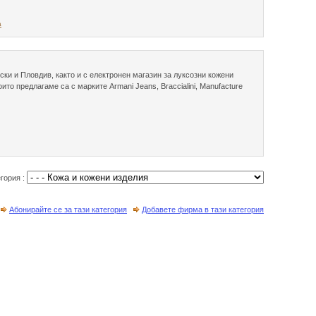
а
ски и Пловдив, както и с електронен магазин за луксозни кожени
ито предлагаме са с марките Armani Jeans, Braccialini, Manufacture
егория :
Абонирайте се за тази категория
Добавете фирма в тази категория