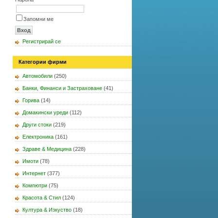
Запомни ме
Регистрирай се
Категории фирми
Автомобили
(250)
Банки, Финанси и Застраховане
(41)
Горива
(14)
Домакински уреди
(112)
Други стоки
(219)
Електроника
(161)
Здраве & Медицина
(228)
Имоти
(78)
Интернет
(377)
Компютри
(75)
Красота & Стил
(124)
Култура & Изкуство
(18)