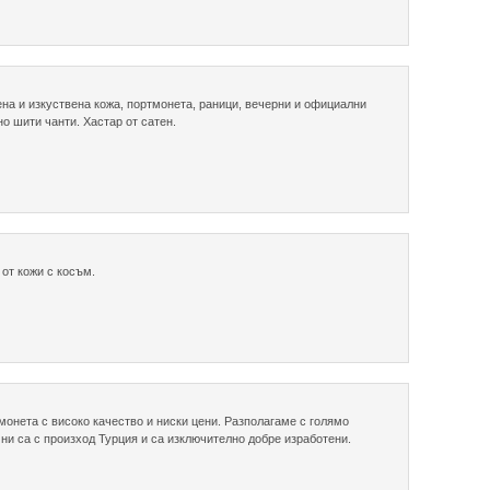
ена и изкуствена кожа, портмонета, раници, вечерни и официални
но шити чанти. Хастар от сатен.
 от кожи с косъм.
тмонета с високо качество и ниски цени. Разполагаме с голямо
ни са с произход Турция и са изключително добре изработени.