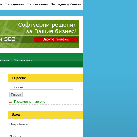
те
Топ оценени
Топ посетени
Последно добавени
клама
За контакт
Търсене
Разширено търсене
Вход
Потребител
Парола