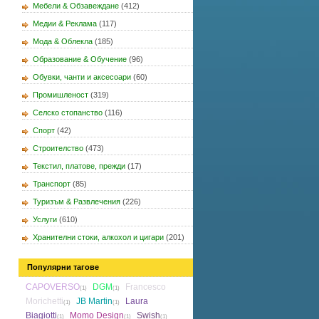
Мебели & Обзавеждане
(412)
Медии & Реклама
(117)
Мода & Облекла
(185)
Образование & Обучение
(96)
Обувки, чанти и аксесоари
(60)
Промишленост
(319)
Селско стопанство
(116)
Спорт
(42)
Строителство
(473)
Текстил, платове, прежди
(17)
Транспорт
(85)
Туризъм & Развлечения
(226)
Услуги
(610)
Хранителни стоки, алкохол и цигари
(201)
Популярни тагове
CAPOVERSO
DGM
Francesco
(1)
(1)
Morichetti
JB Martin
Laura
(1)
(1)
Biagiotti
Momo Design
Swish
(1)
(1)
(1)