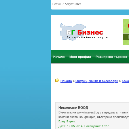
Петък, 7 Август 2026
Начало
Моят профил
Разширено търсене
Начало
>
Обувки, чанти и аксесоари
>
Кожа
Николиани ЕООД
В е-магазин www.interest.bg се предлагат чанти
кожени якета, конфекция, българско производс
Град: Варна
Дата: 19.05.2014. Посещения: 1627