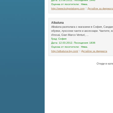
Дата: 25.08.2012. Посещения: 1446
Оценка от посетители: Няма.
::
http://www.bulgariabags.com
Детайли за фирмат
Albaluna
Albaluna разполага с магазини в София, Сандан
обувки, луксозни чанти и аксесоари. Чантите, ко
d’essai, Gian Marco Venturi, ...
Град: София
Дата: 12.03.2012. Посещения: 1836
Оценка от посетители: Няма.
::
http://albaluna-bg.com/
Детайли за фирмата
Отиди в кат