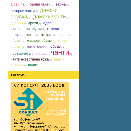
albaluna
бални чанти
варна
(1)
(1)
(1)
дамски
вечерни чанти
(1)
обувки
дамски чанти
(2)
(2)
дребно
дрехи
едро
(1)
(1)
(1)
италиански обувки
кожени
(1)
палта
кожени якета
магазин за
(1)
(1)
обувки
маркови обувки
мъжки
(1)
(1)
обувки
ниски цени
обувки
(1)
(1)
(1)
чанти
портмонета
склад
(1)
(1)
(4)
чанти естествена кожа
чанти
(1)
онлайн
шапки
(1)
(1)
Реклама