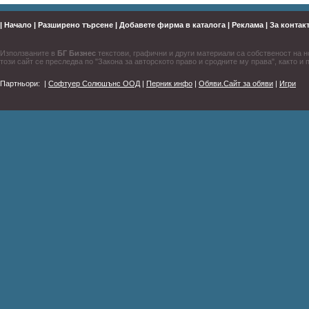
|
Начало
|
Разширено търсене
|
Добавете фирма в каталога
|
Реклама
|
За контак
Използваните в
БГ Бизнес
текстови, графични и други материали са собственост на н
този сайт се преследва по "Закона за авторското право и сродните му права", както и 
Партньори:
|
Софтуер Солюшънс ООД
|
Перник инфо
|
Обяви.Сайт за обяви
|
Игри