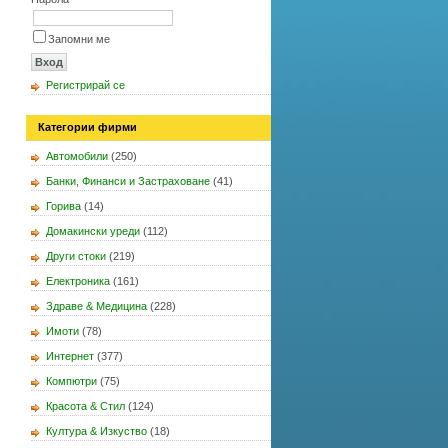
Запомни ме
Регистрирай се
Категории фирми
Автомобили
(250)
Банки, Финанси и Застраховане
(41)
Горива
(14)
Домакински уреди
(112)
Други стоки
(219)
Електроника
(161)
Здраве & Медицина
(228)
Имоти
(78)
Интернет
(377)
Компютри
(75)
Красота & Стил
(124)
Култура & Изкуство
(18)