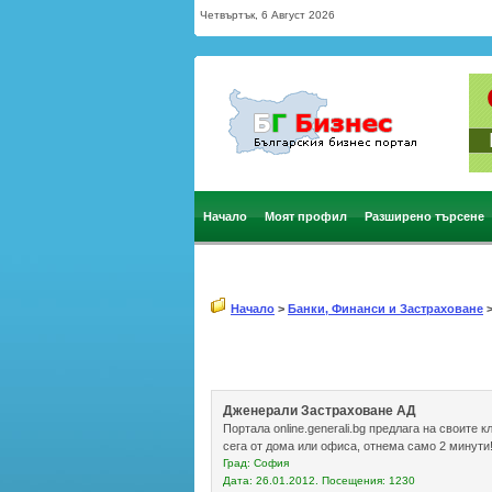
Четвъртък, 6 Август 2026
Начало
Моят профил
Разширено търсене
Начало
>
Банки, Финанси и Застраховане
Дженерали Застраховане АД
Портала online.generali.bg предлага на своите
сега от дома или офиса, отнема само 2 минут
Град: София
Дата: 26.01.2012. Посещения: 1230