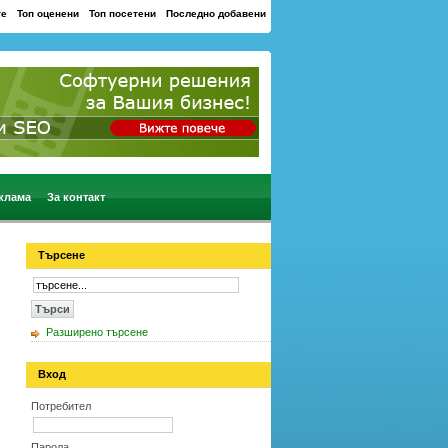
те
Топ оценени
Топ посетени
Последно добавени
клама
За контакт
Търсене
Разширено търсене
Вход
Потребител
Парола