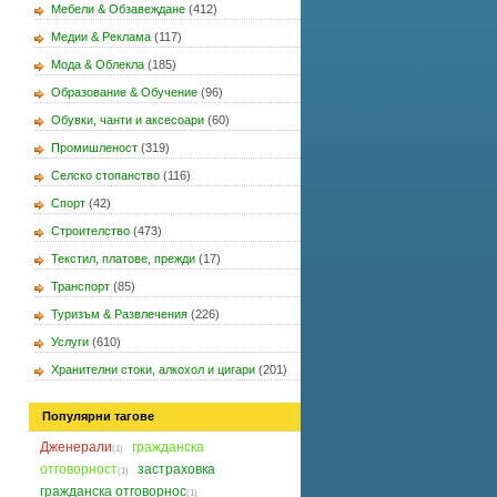
Мебели & Обзавеждане
(412)
Медии & Реклама
(117)
Мода & Облекла
(185)
Образование & Обучение
(96)
Обувки, чанти и аксесоари
(60)
Промишленост
(319)
Селско стопанство
(116)
Спорт
(42)
Строителство
(473)
Текстил, платове, прежди
(17)
Транспорт
(85)
Туризъм & Развлечения
(226)
Услуги
(610)
Хранителни стоки, алкохол и цигари
(201)
Популярни тагове
Дженерали
гражданска
(1)
отговорност
застраховка
(1)
гражданска отговорнос
(1)