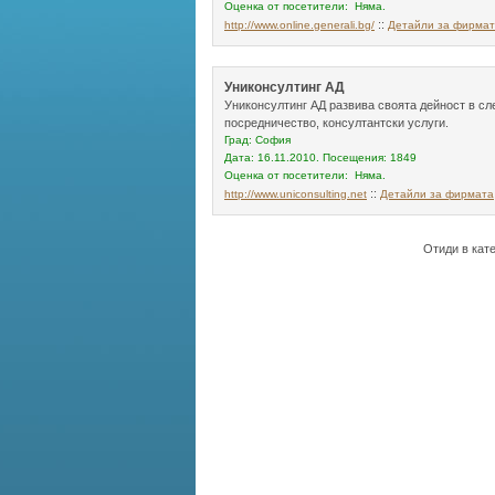
Оценка от посетители: Няма.
::
http://www.online.generali.bg/
Детайли за фирма
Униконсултинг АД
Униконсултинг АД развива своята дейност в сл
посредничество, консултантски услуги.
Град: София
Дата: 16.11.2010. Посещения: 1849
Оценка от посетители: Няма.
::
http://www.uniconsulting.net
Детайли за фирмата
Отиди в кат