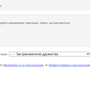
та
едните направления: факторинг, лизинг, застрахователно
егория :
Абонирайте се за тази категория
Добавете фирма в тази категория